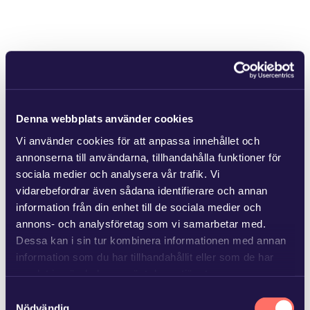
Denna webbplats använder cookies
Vi använder cookies för att anpassa innehållet och
annonserna till användarna, tillhandahålla funktioner för
sociala medier och analysera vår trafik. Vi
vidarebefordrar även sådana identifierare och annan
information från din enhet till de sociala medier och
annons- och analysföretag som vi samarbetar med.
Dessa kan i sin tur kombinera informationen med annan
information som du har tillhandahållit eller som de har
samlat in när du har använt deras tjänster.
Samtyckesval
Läs mer i
vår sekretesspolicy
om vilka vi är, hur du
Nödvändig