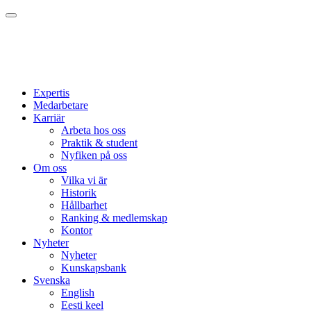
Expertis
Medarbetare
Karriär
Arbeta hos oss
Praktik & student
Nyfiken på oss
Om oss
Vilka vi är
Historik
Hållbarhet
Ranking & medlemskap
Kontor
Nyheter
Nyheter
Kunskapsbank
Svenska
English
Eesti keel