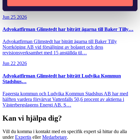
fastigheten, vilket medför kostnader. Andra fastighetsägare har
kunnat dra nytta…
Jun 25 2026
Advokatfirman Glimstedt har biträtt ägarna till Baker Tilly…
Advokatfirman Glimstedt har biträtt ägarna till Baker Tilly
Norrköping AB vid försäljning av bolaget och dess
revisionsverksamhet med 15 anställda til…
Jun 22 2026
Advokatfirman Glimstedt har biträtt Ludvika Kommun
Stadshus…
Fagersta kommun och Ludvika Kommun Stadshus AB har med
hälften vardera förvärvat Vattenfalls 50,6 procent av aktierna i
Västerbergslagens Energi AB. S…
Kan vi hjälpa dig?
Vill du komma i kontakt med en specifik expert så hittar du alla
under
Expertis
eller
Medarbetare
.