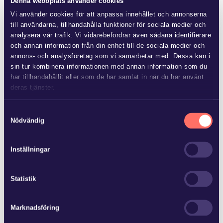
Denna webbplats använder cookies
JUL 8 2026
Ny lag om avgift för
Vi använder cookies för att anpassa innehållet och annonserna
till användarna, tillhandahålla funktioner för sociala medier och
områdessamverkan
analysera vår trafik. Vi vidarebefordrar även sådana identifierare
och annan information från din enhet till de sociala medier och
annons- och analysföretag som vi samarbetar med. Dessa kan i
Flera fastighetsägare vidtar åtgärder för att förbättra
sin tur kombinera informationen med annan information som du
området kring fastigheten, vilket medför kostnader. Andra
har tillhandahållit eller som de har samlat in när du har använt
fastighetsägare har kunnat dra nytta…
deras tjänster.
Läs mer i
vår sekretesspolicy
om vilka vi är, hur du kontaktar
Samtyckesval
oss och på vilket sätt vi behandlar personuppgifter.
Nödvändig
JUN 25 2026
Inställningar
Advokatfirman Glimstedt har biträtt
ägarna till Baker Tilly…
Statistik
Advokatfirman Glimstedt har biträtt ägarna till Baker Tilly
Marknadsföring
Norrköping AB vid försäljning av bolaget och dess