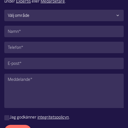
under
Expertis
eller
Medarbetare
.
Område
(Obligatoriskt)
Namn
(Obligatoriskt)
Telefon
(Obligatoriskt)
E-
post
(Obligatoriskt)
Meddelande
(Obligatoriskt)
Jag godkänner
integritetspolicyn
.