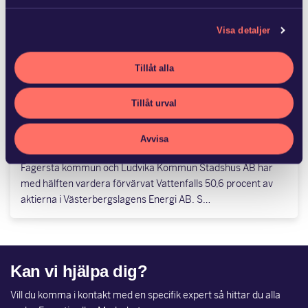
revisionsverksamhet med 15 anställda til…
Visa detaljer
Tillåt alla
JUN 22 2026
Tillåt urval
Advokatfirman Glimstedt har biträtt
Ludvika Kommun Stadshus…
Avvisa
Fagersta kommun och Ludvika Kommun Stadshus AB har
med hälften vardera förvärvat Vattenfalls 50,6 procent av
aktierna i Västerbergslagens Energi AB. S…
Kan vi hjälpa dig?
Vill du komma i kontakt med en specifik expert så hittar du alla