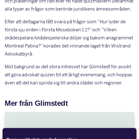
och pläderingar om rätt eller fel hade quizmastern utelämnat
alla typer av frågor som berörde juridikens ämnesområden.
Efter att deltagarna fått svara på frågor som ”Hur lyder de
första sju orden i Första Moseboken 1:1?” och ”Vilken
skådespelare/skådespelerska döljer sig bakom anagrammet
Montreal Patina?” korades det vinnande laget från Wistrand
Advokatbyrå.
Mot bakgrund av det stora intresset har Glimstedt för avsikt
att göra advokat-quizen till ett årligt evenemang, och hoppas
även att det kan sprida sig till andra städer och regioner.
Mer från Glimstedt