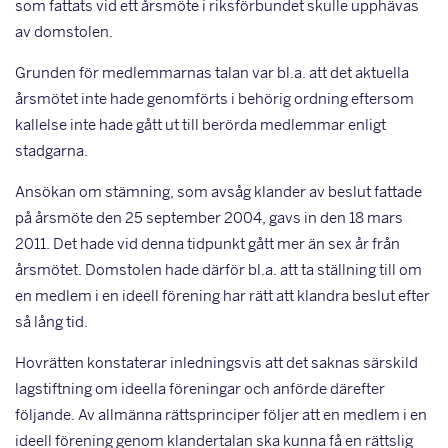
som fattats vid ett årsmöte i riksförbundet skulle upphävas
av domstolen.
Grunden för medlemmarnas talan var bl.a. att det aktuella
årsmötet inte hade genomförts i behörig ordning eftersom
kallelse inte hade gått ut till berörda medlemmar enligt
stadgarna.
Ansökan om stämning, som avsåg klander av beslut fattade
på årsmöte den 25 september 2004, gavs in den 18 mars
2011. Det hade vid denna tidpunkt gått mer än sex år från
årsmötet. Domstolen hade därför bl.a. att ta ställning till om
en medlem i en ideell förening har rätt att klandra beslut efter
så lång tid.
Hovrätten konstaterar inledningsvis att det saknas särskild
lagstiftning om ideella föreningar och anförde därefter
följande. Av allmänna rättsprinciper följer att en medlem i en
ideell förening genom klandertalan ska kunna få en rättslig