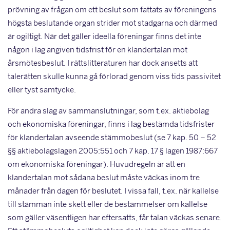
prövning av frågan om ett beslut som fattats av föreningens
högsta beslutande organ strider mot stadgarna och därmed
är ogiltigt. När det gäller ideella föreningar finns det inte
någon i lag angiven tidsfrist för en klandertalan mot
årsmötesbeslut. I rättslitteraturen har dock ansetts att
talerätten skulle kunna gå förlorad genom viss tids passivitet
eller tyst samtycke.
För andra slag av sammanslutningar, som t.ex. aktiebolag
och ekonomiska föreningar, finns i lag bestämda tidsfrister
för klandertalan avseende stämmobeslut (se 7 kap. 50 – 52
§§ aktiebolagslagen 2005:551 och 7 kap. 17 § lagen 1987:667
om ekonomiska föreningar). Huvudregeln är att en
klandertalan mot sådana beslut måste väckas inom tre
månader från dagen för beslutet. I vissa fall, t.ex. när kallelse
till stämman inte skett eller de bestämmelser om kallelse
som gäller väsentligen har eftersatts, får talan väckas senare.