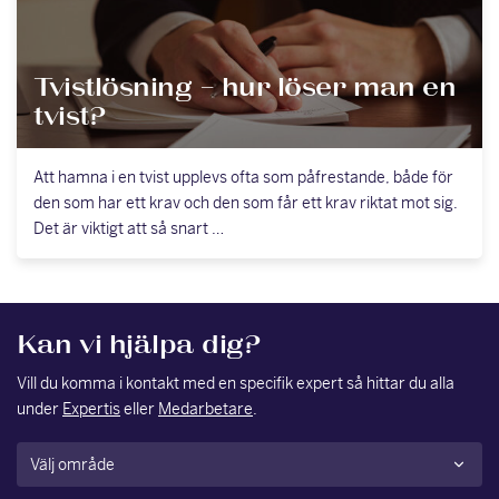
Tvistlösning – hur löser man en
tvist?
Att hamna i en tvist upplevs ofta som påfrestande, både för
den som har ett krav och den som får ett krav riktat mot sig.
Det är viktigt att så snart …
Kan vi hjälpa dig?
Vill du komma i kontakt med en specifik expert så hittar du alla
under
Expertis
eller
Medarbetare
.
Område
(Obligatoriskt)