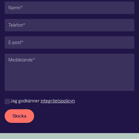
Namn
(Obligatoriskt)
Telefon
(Obligatoriskt)
E-
post
(Obligatoriskt)
Meddelande
(Obligatoriskt)
Jag godkänner
integritetspolicyn
.
Skicka