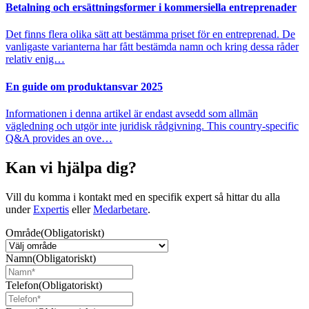
Betalning och ersättningsformer i kommersiella entreprenader
Det finns flera olika sätt att bestämma priset för en entreprenad. De
vanligaste varianterna har fått bestämda namn och kring dessa råder
relativ enig…
En guide om produktansvar 2025
Informationen i denna artikel är endast avsedd som allmän
vägledning och utgör inte juridisk rådgivning. This country-specific
Q&A provides an ove…
Kan vi hjälpa dig?
Vill du komma i kontakt med en specifik expert så hittar du alla
under
Expertis
eller
Medarbetare
.
Område
(Obligatoriskt)
Namn
(Obligatoriskt)
Telefon
(Obligatoriskt)