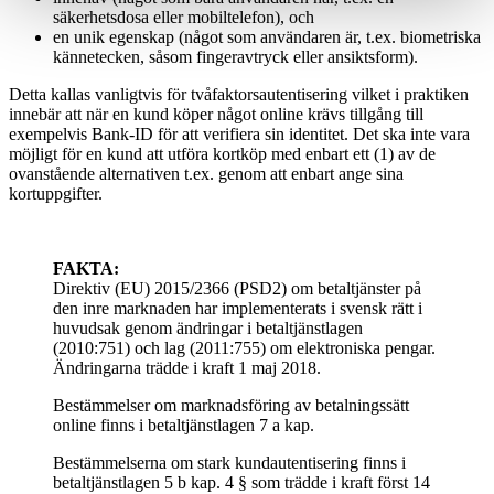
säkerhetsdosa eller mobiltelefon), och
en unik egenskap (något som användaren är, t.ex. biometriska
kännetecken, såsom fingeravtryck eller ansiktsform).
Detta kallas vanligtvis för tvåfaktorsautentisering vilket i praktiken
innebär att när en kund köper något online krävs tillgång till
exempelvis Bank-ID för att verifiera sin identitet. Det ska inte vara
möjligt för en kund att utföra kortköp med enbart ett (1) av de
ovanstående alternativen t.ex. genom att enbart ange sina
kortuppgifter.
FAKTA:
Direktiv (EU) 2015/2366 (PSD2) om betaltjänster på
den inre marknaden har implementerats i svensk rätt i
huvudsak genom ändringar i betaltjänstlagen
(2010:751) och lag (2011:755) om elektroniska pengar.
Ändringarna trädde i kraft 1 maj 2018.
Bestämmelser om marknadsföring av betalningssätt
online finns i betaltjänstlagen 7 a kap.
Bestämmelserna om stark kundautentisering finns i
betaltjänstlagen 5 b kap. 4 § som trädde i kraft först 14