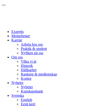
Expertis
Medarbetare
Karriär
Arbeta hos oss
Praktik & student
Nyfiken på oss
Om oss
Vilka vi är
Historik
Hållbarhet
Ranking & medlemskap
Kontor
Nyheter
Nyheter
Kunskapsbank
Svenska
English
Eesti keel