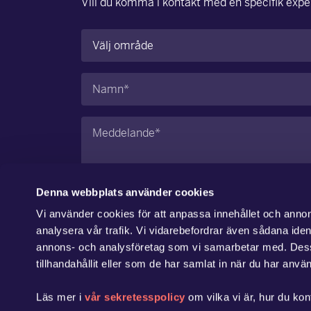
Vill du komma i kontakt med en specifik exper
Område
(Obligatoriskt)
Namn
(Obligatoriskt)
Meddelande
(Obligatoriskt)
Denna webbplats använder cookies
Vi använder cookies för att anpassa innehållet och annons
Jag godkänner
integritetspolicyn
.
analysera vår trafik. Vi vidarebefordrar även sådana ident
annons- och analysföretag som vi samarbetar med. Dess
Skicka
tillhandahållit eller som de har samlat in när du har använ
Läs mer i
vår sekretesspolicy
om vilka vi är, hur du kon