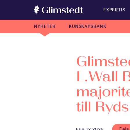
EXPERTIS
NYHETER
KUNSKAPSBANK
Glimsted
L.Wall B
majorit
till Ryds
Dela
FEB 12 2026