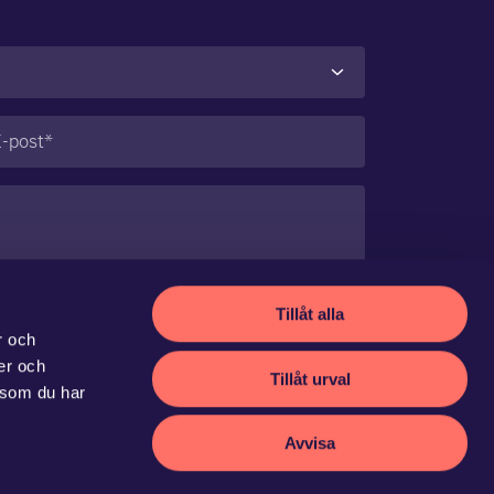
st
(Obligatoriskt)
Tillåt alla
r och
ier och
Tillåt urval
 som du har
Avvisa