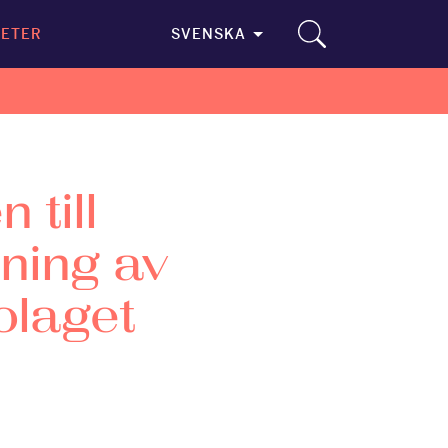
ETER
SVENSKA
 till
jning av
olaget