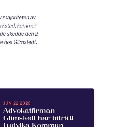
av majoriteten av
everkstad, kommer
räde skedde den 2
re hos Glimstedt.
JUN 22 2026
Advokatfirman
Glimstedt har biträtt
Ludvika Kommun