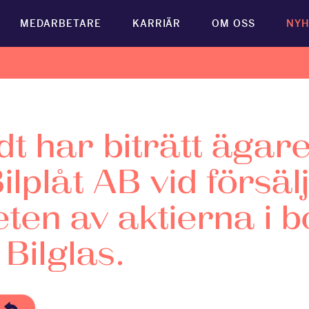
MEDARBETARE
KARRIÄR
OM OSS
NYH
t har biträtt ägaren
ilplåt AB vid försäl
eten av aktierna i b
 Bilglas.