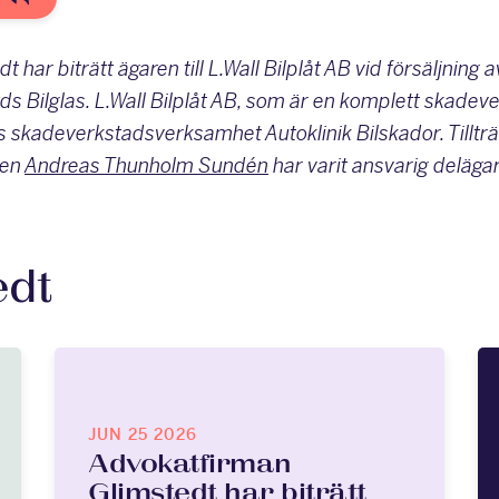
har biträtt ägaren till L.Wall Bilplåt AB vid försäljning 
 Ryds Bilglas. L.Wall Bilplåt AB, som är en komplett skad
as skadeverkstadsverksamhet Autoklinik Bilskador. Tillt
ten
Andreas Thunholm Sundén
har varit ansvarig deläga
edt
JUN 25 2026
Advokatfirman
Glimstedt har biträtt