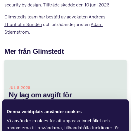
security by design. Tillträde skedde den 10 juni 2026.
Glimstedts team har bestått av advokaten
Andreas
Thunholm Sundén
och biträdande juristen
Adam
Stjernström
.
Mer från Glimstedt
JUL 8 2026
Ny lag om avgift för
områdessamverkan
Denna webbplats använder cookies
Flera fastighetsägare vidtar åtgärder för att förbättra
Vi använder cookies för att anpassa innehållet och
området kring fastigheten, vilket medför kostnader. Andra
annonserna till användarna, tillhandahålla funktioner för