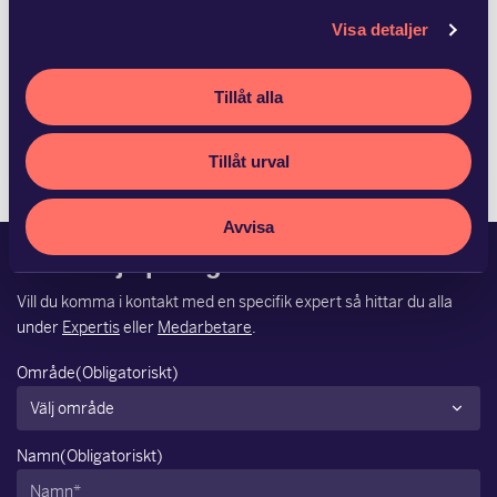
Advokatfirman Glimstedt har biträtt
Visa detaljer
Ludvika Kommun Stadshus…
Fagersta kommun och Ludvika Kommun Stadshus AB har
Tillåt alla
med hälften vardera förvärvat Vattenfalls 50,6 procent av
aktierna i Västerbergslagens Energi AB. S…
Tillåt urval
Avvisa
Kan vi hjälpa dig?
Vill du komma i kontakt med en specifik expert så hittar du alla
under
Expertis
eller
Medarbetare
.
Område
(Obligatoriskt)
Namn
(Obligatoriskt)