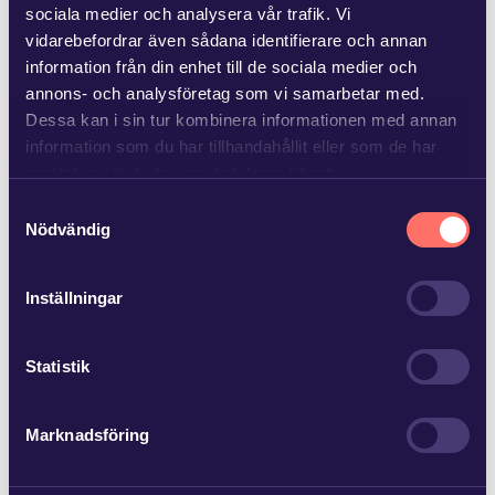
fastighetsägare har kunnat dra nytta…
sociala medier och analysera vår trafik. Vi
vidarebefordrar även sådana identifierare och annan
information från din enhet till de sociala medier och
annons- och analysföretag som vi samarbetar med.
Dessa kan i sin tur kombinera informationen med annan
information som du har tillhandahållit eller som de har
JUN 25 2026
samlat in när du har använt deras tjänster.
Advokatfirman Glimstedt har biträtt
ägarna till Baker Tilly…
Samtyckesval
Läs mer i
vår sekretesspolicy
om vilka vi är, hur du
Nödvändig
kontaktar oss och på vilket sätt vi behandlar
Advokatfirman Glimstedt har biträtt ägarna till Baker Tilly
personuppgifter.
Norrköping AB vid försäljning av bolaget och dess
Inställningar
revisionsverksamhet med 15 anställda til…
Statistik
Marknadsföring
JUN 22 2026