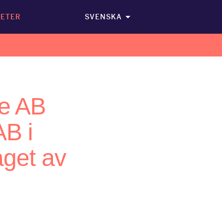
ETER
SVENSKA
se AB
AB i
laget av