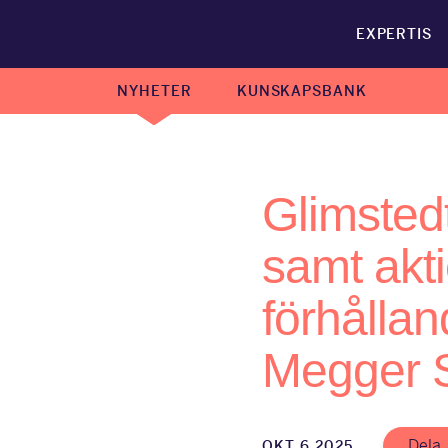
EXPERTIS
NYHETER
KUNSKAPSBANK
Glimstedt
samt akti
förhållan
Megger S
Dela
OKT 6 2025