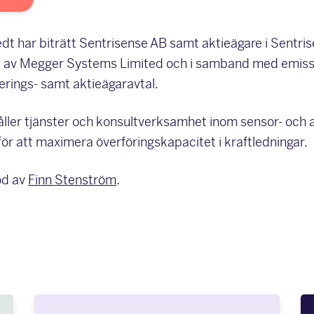
t har biträtt Sentrisense AB samt aktieägare i Sentris
aget av Megger Systems Limited och i samband med emis
erings- samt aktieägaravtal.
åller tjänster och konsultverksamhet inom sensor- och 
 för att maximera överföringskapacitet i kraftledningar.
od av
Finn Stenström
.