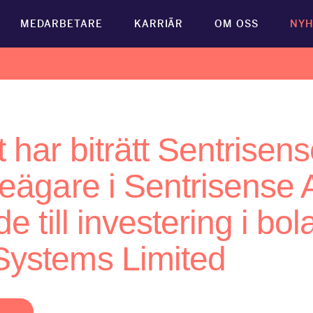
MEDARBETARE
KARRIÄR
OM OSS
NYH
 har biträtt Sentrisen
eägare i Sentrisense 
de till investering i bo
ystems Limited