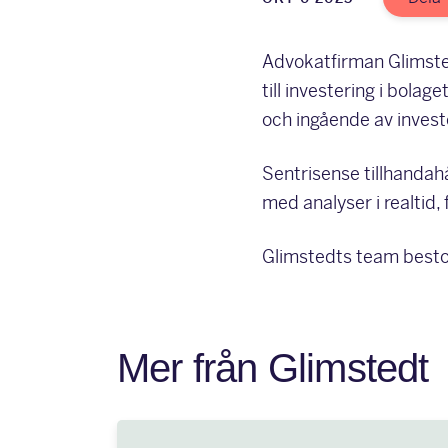
Advokatfirman Glimsted
till investering i bol
och ingående av invest
Sentrisense tillhandah
med analyser i realtid,
Glimstedts team best
Mer från Glimstedt