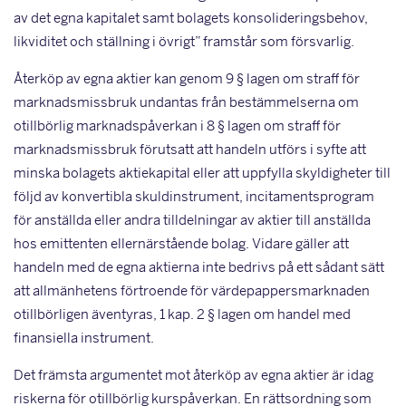
av det egna kapitalet samt bolagets konsolideringsbehov,
likviditet och ställning i övrigt” framstår som försvarlig.
Återköp av egna aktier kan genom 9 § lagen om straff för
marknadsmissbruk undantas från bestämmelserna om
otillbörlig marknadspåverkan i 8 § lagen om straff för
marknadsmissbruk förutsatt att handeln utförs i syfte att
minska bolagets aktiekapital eller att uppfylla skyldig­heter till
följd av konvertibla skuldinstrument, incitamentsprogram
för anställda eller andra tilldelningar av aktier till anställda
hos emittenten ellernärstående bolag. Vidare gäller att
handeln med de egna aktierna inte bedrivs på ett sådant sätt
att allmänhetens förtroende för värdepappersmarknaden
otillbörligen äventyras, 1 kap. 2 § lagen om handel med
finansiella instrument.
Det främsta argumentet mot återköp av egna aktier är idag
riskerna för otillbörlig kurspåver­kan. En rättsordning som