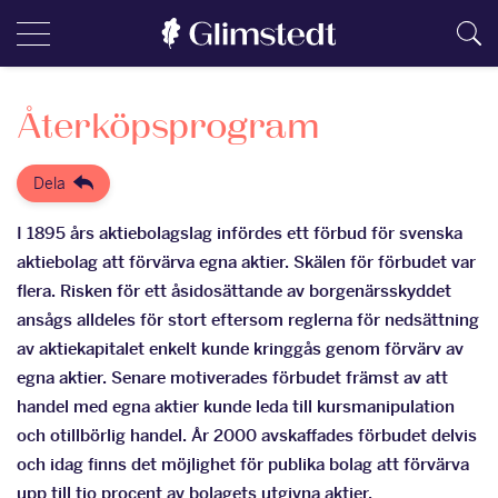
Återköpsprogram
Dela
I 1895 års aktiebolagslag infördes ett förbud för svenska
aktiebolag att förvärva egna aktier. Skälen för förbudet var
flera. Risken för ett åsidosättande av borgenärsskyddet
ansågs alldeles för stort eftersom reglerna för nedsättning
av aktiekapitalet enkelt kunde kringgås genom förvärv av
egna aktier. Senare motiverades förbudet främst av att
handel med egna aktier kunde leda till kursmanipulation
och otillbörlig handel. År 2000 avskaffades förbudet delvis
och idag finns det möjlighet för publika bolag att för­värva
upp till tio procent av bolagets utgivna aktier.