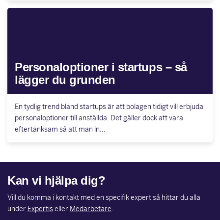
Personaloptioner i startups – så
lägger du grunden
En tydlig trend bland startups är att bolagen tidigt vill erbjuda
personaloptioner till anställda. Det gäller dock att vara
eftertänksam så att man in…
Kan vi hjälpa dig?
Vill du komma i kontakt med en specifik expert så hittar du alla
under
Expertis
eller
Medarbetare
.