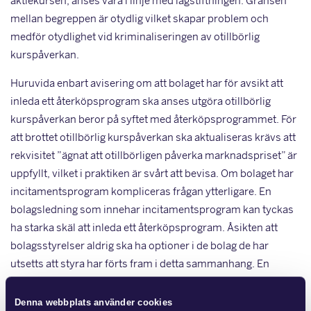
aktiekursen, anses vara i linje med lagstiftningen. Gränsen
mellan begreppen är otydlig vilket skapar problem och
medför otydlighet vid kriminaliseringen av otillbörlig
kurspåverkan.
Huruvida enbart avisering om att bolaget har för avsikt att
inleda ett återköpsprogram ska anses utgöra otillbörlig
kurspåverkan beror på syftet med återköpsprogrammet. För
att brottet otillbörlig kurspåverkan ska aktualiseras krävs att
rekvisitet ”ägnat att otillbörligen påverka marknadspriset” är
uppfyllt, vilket i praktiken är svårt att bevisa. Om bolaget har
incitamentsprogram kompliceras frågan ytterligare. En
bolagsledning som innehar incitamentsprogram kan tyckas
ha starka skäl att inleda ett återköpsprogram. Åsikten att
bolagsstyrelser aldrig ska ha optioner i de bolag de har
utsetts att styra har förts fram i detta sammanhang. En
enkätundersökning gjord på Stockholmsbörsen år 2000 gav
vid handen att det råder en tydlig diskrepans mellan
Denna webbplats använder cookies