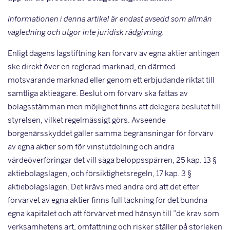
Informationen i denna artikel är endast avsedd som allmän
vägledning och utgör inte juridisk rådgivning.
Enligt dagens lagstiftning kan förvärv av egna aktier antingen
ske direkt över en reglerad marknad, en därmed
motsvarande marknad eller genom ett erbjudande riktat till
samtliga ak­tieägare. Beslut om förvärv ska fattas av
bolagsstämman men möjlighet finns att delegera beslutet till
styrelsen, vilket regelmässigt görs. Avseende
borgenärsskyddet gäller samma be­gränsningar för förvärv
av egna aktier som för vinstutdelning och andra
värdeöverföringar det vill säga beloppsspärren, 25 kap. 13 §
aktiebolagslagen, och försiktighetsregeln, 17 kap. 3 §
aktiebolagslagen. Det krävs med andra ord att det efter
förvärvet av egna aktier finns full täckning för det bundna
egna kapitalet och att förvärvet med hänsyn till ”de krav som
verk­samhetens art, omfattning och risker ställer på storleken