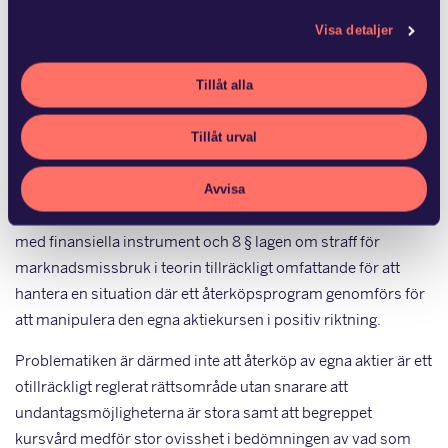
aktiekurs. Flertalet studier har därutöver visat att ett stort
Visa detaljer
antal bolag som återköper aktier bereder
incitamentsprogram till bolagsledningen. Detta samband
Tillåt alla
medför en risk att återköpsprogrammets kursdrivande effekt
utnyttjas av bolagsledningen för att kortsiktigt stärka
Tillåt urval
aktiekursen och därigenom maximera arvodet från
incitamentsprogrammen.
Avvisa
Den svenska regleringen är genom 1 kap 2 § lagen om handel
med finansiella instrument och 8 § lagen om straff för
marknadsmissbruk i teorin tillräckligt omfattande för att
hantera en situation där ett återköpsprogram genomförs för
att manipulera den egna aktiekursen i positiv riktning.
Problematiken är därmed inte att återköp av egna aktier är ett
otillräckligt reglerat rättsområde utan snarare att
undantagsmöjligheterna är stora samt att begreppet
kursvård medför stor ovisshet i bedömningen av vad som