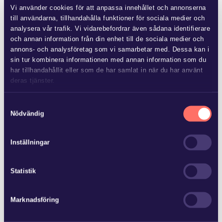
bolagens motiv bakom återköp av egna aktier och de motiv
Vi använder cookies för att anpassa innehållet och annonserna
lagstiftaren redogjorde för. Studien visar att många bolag
till användarna, tillhandahålla funktioner för sociala medier och
analysera vår trafik. Vi vidarebefordrar även sådana identifierare
återköper aktier för att understödja incitamentsprogram eller
och annan information från din enhet till de sociala medier och
för att stärka aktiekursen vid undervärdering. Detta kan tyda
annons- och analysföretag som vi samarbetar med. Dessa kan i
på att bolagsledningen utnyttjar det kontrollvakuum som
sin tur kombinera informationen med annan information som du
uppstår mellan ägarna och ledningen till att gynna sig själva
har tillhandahållit eller som de har samlat in när du har använt
deras tjänster.
framför aktieägarna.
Läs mer i
vår sekretesspolicy
om vilka vi är, hur du kontaktar
När förbudet mot att förvärva egna aktier avskaffades år
Samtyckesval
oss och på vilket sätt vi behandlar personuppgifter.
Nödvändig
2000 framhöll lagstiftaren att det fanns ett behov av att
införa ett komplement till vinstutdelning för att återföra
överskottsmedel till aktieägarna. Det anfördes att återköp
Inställningar
möjliggör ett mer effektivt resursutnyttjande inom
näringslivet där bolagen blir mer flexibla i sin
Statistik
kapitalanvändning. På grund av att marknaden tolkar
aviseringen av ett återköpsprogram som att bolaget är
Marknadsföring
undervärderat samt att ett återköp i regel ökar vinsten per
aktie, resulterar ett förvärv av egna aktier i en stigande