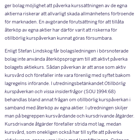
ger bolag möjlighet att påverka kurssättningen av de egna
aktierna riskerar att allvarligt skada allmänhetens förtroende
för marknaden. En avgörande förutsätt­ning för att tillåta
återköp av egna aktier har därför varit att riskerna för
otillbörlig kurspåver­kan kunnat göras försumbara.
Enligt Stefan Lindskog får bolagsledningen i börsnoterade
bolag inte använda återköpspro­gram till att aktivt påverka
bolagets aktiekurs. Sådan påverkan är att anse som aktiv
kursvård och förefaller inte vara förenlig med syftet bakom
lagregelns införande. I utredningsbetän­kandet
Otillbörlig
kurspåverkan och vissa insiderfrågor
(SOU 1994:68)
behandlas bland annat frågan om otillbörlig kurspåverkan i
samband med återköp av egna aktier. I utredningen skiljer
man på begreppen kursvårdande och kursdrivande åtgärder.
Kursdrivande åtgärder förefaller strida mot lag, medan
kursvård, som onekligen också har till syfte att påverka