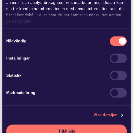
annons- och analysföretag som vi samarbetar med. Dessa kan i
+46 709 28 90 07
sin tur kombinera informationen med annan information som du
odeta.alund@glimstedt.se
har tillhandahållit eller som de har samlat in när du har använt
Växjö
deras tjänster.
Ladda ned vCard
Läs mer i
vår sekretesspolicy
om vilka vi är, hur du kontaktar
Samtyckesval
oss och på vilket sätt vi behandlar personuppgifter.
Nödvändig
Karriär
Inställningar
Advokat, Glimstedt 2025
Biträdande jurist, Glimstedt 2021-2025
Statistik
Jurist, Familjens jurist 2019-2021
Handläggare, Migrationsverket 2015-2018
Marknadsföring
Jurist, Juristfirman Öfver AB 2014-2015
Utbildning
Visa detaljer
Jur kand (Umeå universitet, 2014)
Tillåt alla
University of Wollongong, (Australien 2013)