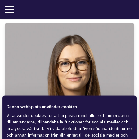
Denna webbplats använder cookies
Odeta Ålund
Vi använder cookies för att anpassa innehållet och annonserna
Advokat
till användarna, tillhandahålla funktioner för sociala medier och
analysera vår trafik. Vi vidarebefordrar även sådana identifierare
+46 470 76 24 89
och annan information från din enhet till de sociala medier och