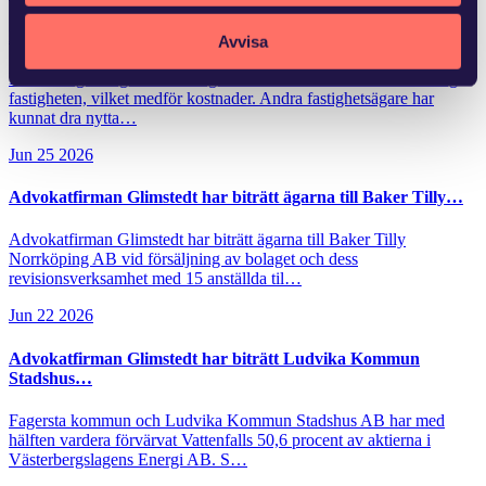
Ny lag om avgift för områdessamverkan
Avvisa
Flera fastighetsägare vidtar åtgärder för att förbättra området kring
fastigheten, vilket medför kostnader. Andra fastighetsägare har
kunnat dra nytta…
Jun 25 2026
Advokatfirman Glimstedt har biträtt ägarna till Baker Tilly…
Advokatfirman Glimstedt har biträtt ägarna till Baker Tilly
Norrköping AB vid försäljning av bolaget och dess
revisionsverksamhet med 15 anställda til…
Jun 22 2026
Advokatfirman Glimstedt har biträtt Ludvika Kommun
Stadshus…
Fagersta kommun och Ludvika Kommun Stadshus AB har med
hälften vardera förvärvat Vattenfalls 50,6 procent av aktierna i
Västerbergslagens Energi AB. S…