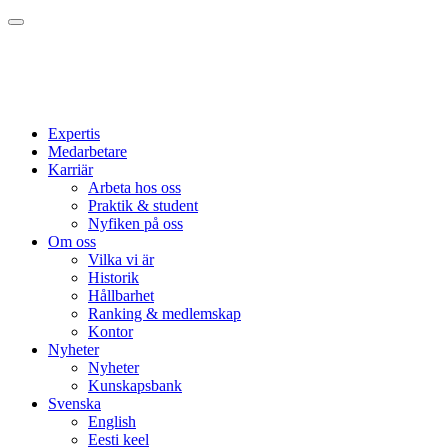
Expertis
Medarbetare
Karriär
Arbeta hos oss
Praktik & student
Nyfiken på oss
Om oss
Vilka vi är
Historik
Hållbarhet
Ranking & medlemskap
Kontor
Nyheter
Nyheter
Kunskapsbank
Svenska
English
Eesti keel