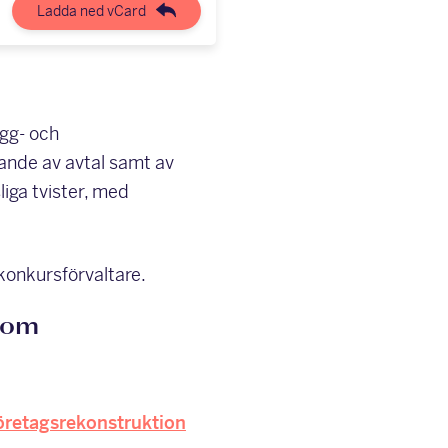
Ladda ned vCard
ygg- och
ande av avtal samt av
liga tvister, med
onkursförvaltare.
nom
öretagsrekonstruktion