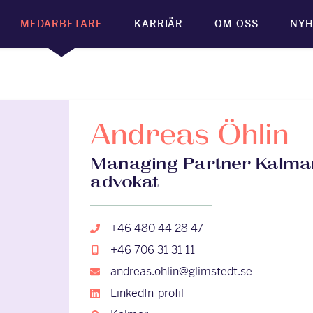
MEDARBETARE
KARRIÄR
OM OSS
NYH
Andreas Öhlin
Managing Partner Kalmar
advokat
+46 480 44 28 47
+46 706 31 31 11
andreas.ohlin@glimstedt.se
LinkedIn-profil