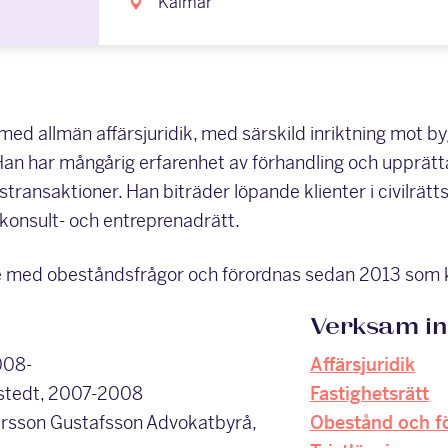
Kalmar
med allmän affärsjuridik, med särskild inriktning mot b
an har mångårig erfarenhet av förhandling och upprätt
stransaktioner. Han biträder löpande klienter i civilrätts
 konsult- och entreprenadrätt.
e med obeståndsfrågor och förordnas sedan 2013 som k
Verksam i
008-
Affärsjuridik
mstedt, 2007-2008
Fastighetsrätt
dersson Gustafsson Advokatbyrå,
Obestånd och f