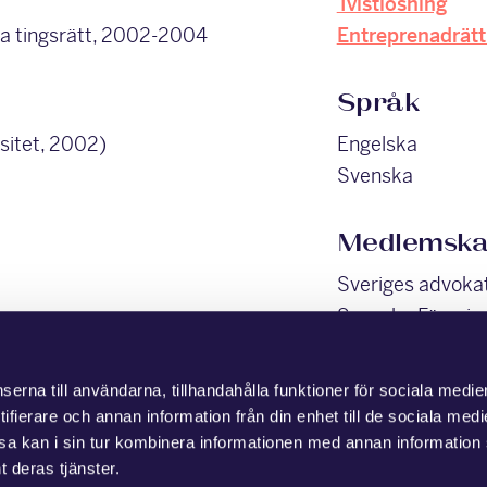
Tvistlösning
na tingsrätt, 2002-2004
Entreprenadrätt
Språk
sitet, 2002)
Engelska
Svenska
Medlemsk
Sveriges advok
Svenska Förenin
och Konsulträtt
erna till användarna, tillhandahålla funktioner för sociala medie
Assistent
ifierare och annan information från din enhet till de sociala med
a kan i sin tur kombinera informationen med annan information
Helene Ragnars
t deras tjänster.