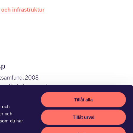
 och infrastruktur
ap
atsamfund, 2008
gen för Entreprenad
Tillåt alla
r och
ier och
Tillåt urval
 som du har
son